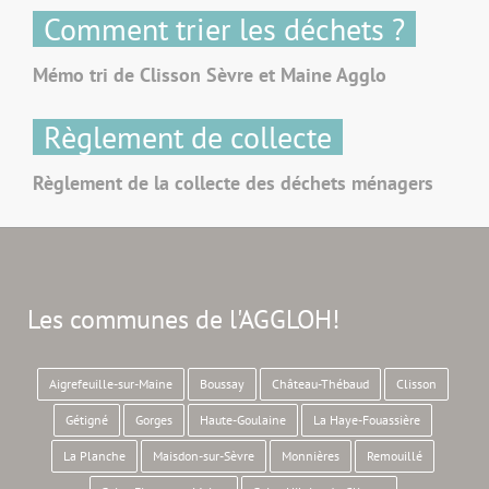
Comment trier les déchets ?
Mémo tri de Clisson Sèvre et Maine Agglo
Règlement de collecte
Règlement de la collecte des déchets ménagers
Les communes de l'AGGLOH!
Aigrefeuille-sur-Maine
Boussay
Château-Thébaud
Clisson
Gétigné
Gorges
Haute-Goulaine
La Haye-Fouassière
La Planche
Maisdon-sur-Sèvre
Monnières
Remouillé