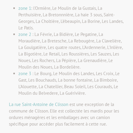
zone 1
: l'Ormière, Le Moulin de la Gustais, La
Perthuisière, La Bretonnnière, La haie 3 sous, Saint-
Georges, La Choltière, L'ébeaupin, La Borine, Les Landes,
Le Patis.
zone 2
: La Févrie, La Bidière, Le Pegatine, La
Moraudière, La Bretesche, La Rebougère, La Clavelière,
La Goulgatière, Les quatre routes, L'Ardennerie, L'Inlière,
La Bigotière, Le Retail, Les Roussières, Les Sauzes, Les
Noues, Les Rochers, La Pépière, La Grenaudière, Le
Moulin des Noues, La Bordelière.
zone 3
: Le Bourg, Le Moulin des Landes, Les Croix, Le
Gast, Les Bouchauds, La bonne fontaine, La Bimboire,
L'Alouette, La Chatellier, Beau Soleil, Les Courauds, Le
Moulin du Belvedere, La Guérivière.
La rue Saint-Antoine de Clisson
est une exception de la
commune de Clisson. Elle est collectée les mardis pour les
ordures ménagères et les emballages avec un camion
spécifique pour accéder plus facilement à cette rue.