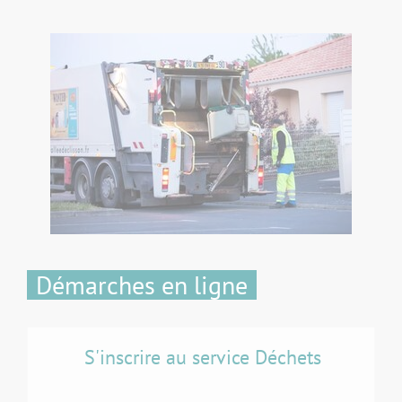
Démarches en ligne
S'inscrire au service Déchets
C