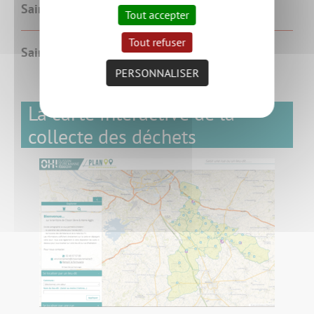
Saint-Lumine-de-Clisson
Tout accepter
Tout refuser
Saint-Fiacre-sur-Maine
PERSONNALISER
La carte interactive de la
collecte des déchets