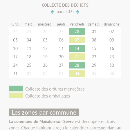
COLLECTE DES DÉCHETS
mars 2025
lundi
mardi
mercredi
jeudi
vendredi
samedi
dimanche
24
25
26
27
28
01
02
03
04
05
06
07
08
09
10
11
12
13
14
15
16
17
18
19
20
21
22
23
24
25
26
27
28
29
30
31
01
02
03
04
05
06
•
Collecte des ordures ménagères
•
Collecte des emballages
Les zones par commune
La commune de Maisdon-sur-Sèvre
est découpée en trois
zones. Chaque habitant a reçu le calendrier correspondant au