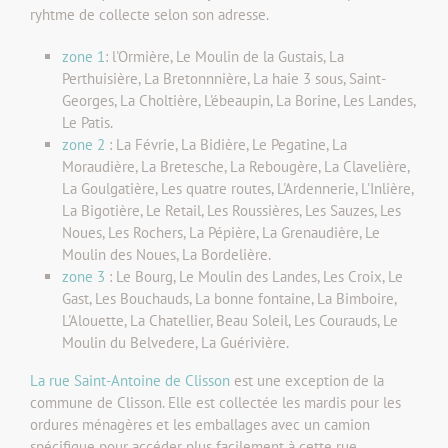
ryhtme de collecte selon son adresse.
zone 1
: l'Ormière, Le Moulin de la Gustais, La
Perthuisière, La Bretonnnière, La haie 3 sous, Saint-
Georges, La Choltière, L'ébeaupin, La Borine, Les Landes,
Le Patis.
zone 2
: La Févrie, La Bidière, Le Pegatine, La
Moraudière, La Bretesche, La Rebougère, La Clavelière,
La Goulgatière, Les quatre routes, L'Ardennerie, L'Inlière,
La Bigotière, Le Retail, Les Roussières, Les Sauzes, Les
Noues, Les Rochers, La Pépière, La Grenaudière, Le
Moulin des Noues, La Bordelière.
zone 3
: Le Bourg, Le Moulin des Landes, Les Croix, Le
Gast, Les Bouchauds, La bonne fontaine, La Bimboire,
L'Alouette, La Chatellier, Beau Soleil, Les Courauds, Le
Moulin du Belvedere, La Guérivière.
La rue Saint-Antoine de Clisson
est une exception de la
commune de Clisson. Elle est collectée les mardis pour les
ordures ménagères et les emballages avec un camion
spécifique pour accéder plus facilement à cette rue.