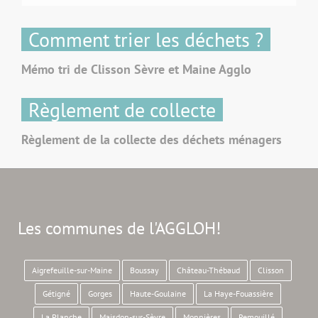
Comment trier les déchets ?
Mémo tri de Clisson Sèvre et Maine Agglo
Règlement de collecte
Règlement de la collecte des déchets ménagers
Les communes de l'AGGLOH!
Aigrefeuille-sur-Maine
Boussay
Château-Thébaud
Clisson
Gétigné
Gorges
Haute-Goulaine
La Haye-Fouassière
La Planche
Maisdon-sur-Sèvre
Monnières
Remouillé