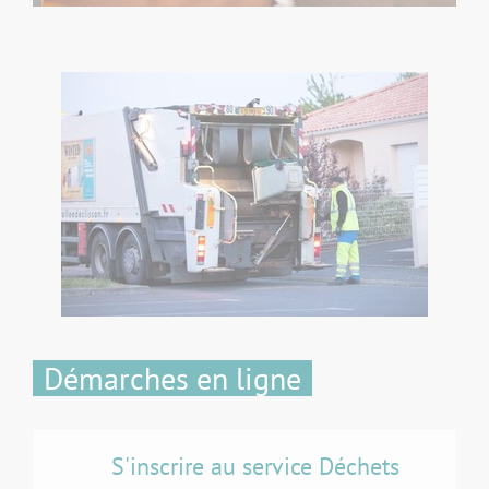
Démarches en ligne
S'inscrire au service Déchets
C