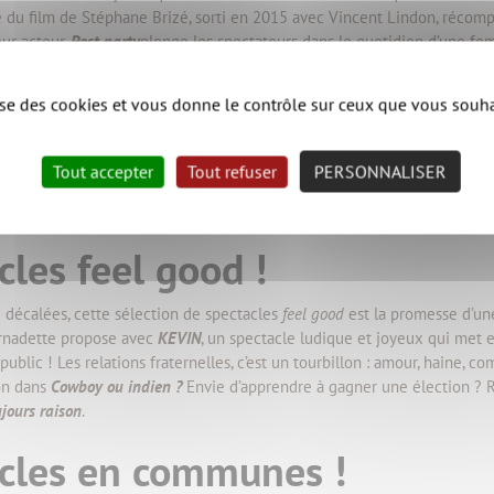
e du film de Stéphane Brizé, sorti en 2015 avec Vincent Lindon, récomp
eur acteur.
Post party
plonge les spectateurs dans le quotidien d’une fe
-accouchement. Les femmes sont au cœur du spectacle de danse
Labou
transformation, dans un contexte de fragilisation des droits.
lise des cookies et vous donne le contrôle sur ceux que vous souha
ng qui parle de l’inceste. Elle a marqué le début des années 2000 : l’
e au travail et le besoin de justice. La mise en scène d’Anthony Breur
Tout accepter
Tout refuser
PERSONNALISER
 degrés de liberté
raconte une révolution faisant écho à la Commune de
s collectifs.
acles feel good !
 décalées, cette sélection de spectacles
feel good
est la promesse d’une
rnadette propose avec
KEVIN
, un spectacle ludique et joyeux qui met 
public ! Les relations fraternelles, c’est un tourbillon : amour, haine, 
on dans
Cowboy ou indien ?
Envie d’apprendre à gagner une élection ? R
ujours raison
.
tacles en communes !