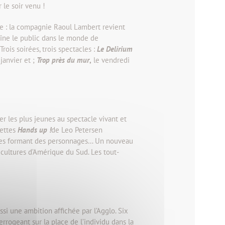
 le soir venu !
mme : la compagnie Raoul Lambert revient
îne le public dans le monde de
rois soirées, trois spectacles :
Le Delirium
 janvier et ;
Trop près du mur
,
le vendredi
ier les plus jeunes au spectacle vivant et
nettes
Hands up !
de Leo Petersen
tes formant des personnages… Un nouveau
 cultures d’Amérique du Sud. Les tout-
ussi une ambition affichée par l’Agglo. Six
rrogeant sur la place de l’individu dans la