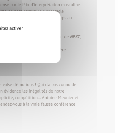
ensé par le Prix d’interprétation masculine
mme en post-partum : un spectacle
r
, où cinq interprètes donnent corps au
itez activer
affaire France Télécom est au cœur de
NEXT
,
ec mêlant fiction et témoignages
 Paris de 1871, mettant en lumière
 valse d’émotions ! Qui n’a pas connu de
en évidence les inégalités de notre
complicité, compétition… Antoine Meunier et
endez-vous à la vraie fausse conférence