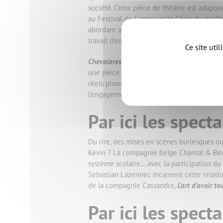
société. Cette pièce de théâtre est adapté
au Festival de Cannes et le César du meill
abordant avec humour la dépression post
travail d’endurance, de construction et de 
Ce site uti
Chevaleresses
est un spectacle coup de poi
une pièce de théâtre évoquant la souffranc
réels promet un moment poignant. Enfin,
N
l’engagement et la transmission des combat
Par ici les spect
Du rire, des mises en scènes burlesques ou
Kévin ? La compagnie belge Chantal & Be
système scolaire… avec la participation du 
Sébastian Lazennec incarnent cette relati
de la compagnie Cassandre,
L’art d’avoir to
Par ici les spec