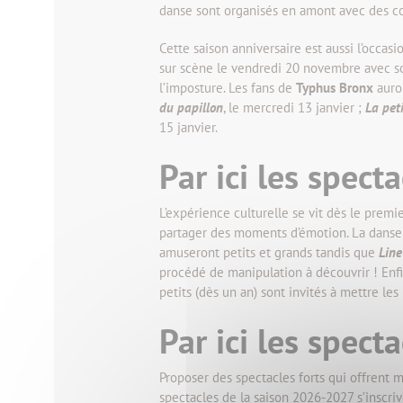
danse sont organisés en amont avec des com
Cette saison anniversaire est aussi l’occa
sur scène le vendredi 20 novembre avec 
l’imposture. Les fans de
Typhus Bronx
auron
du papillon
, le mercredi 13 janvier ;
La peti
15 janvier.
Par ici les specta
L’expérience culturelle se vit dès le premie
partager des moments d’émotion. La danse 
amuseront petits et grands tandis que
Line
procédé de manipulation à découvrir ! Enf
petits (dès un an) sont invités à mettre les
Par ici les spect
Proposer des spectacles forts qui offrent ma
spectacles de la saison 2026-2027 s’inscr