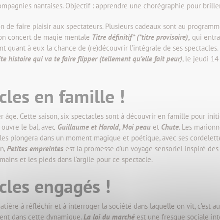
pagnies nantaises. Objectif : apprendre une chorégraphie pour briller
sion de faire plaisir aux spectateurs. Plusieurs cadeaux sont au progra
son concert de magie mentale
Titre définitif* (*titre provisoire)
,
qui entra
t quant à eux la chance de (re)découvrir l’intégrale de ses spectacles. T
te histoire qui va te faire flipper (tellement qu’elle fait peur
)
, le jeudi 14
cles en famille !
r âge. Cette saison, six spectacles sont à découvrir en famille pour init
ouvre le bal, avec
Guillaume et Harold
,
Moi peau
et
Chute
. Les marion
les plongera dans un moment magique et poétique, avec ses cordelet
in
,
Petites empreintes
est la promesse d’un voyage sensoriel inspiré des
 mains et les pieds dans l’argile pour ce spectacle.
acles engagés !
tière à réfléchir et à interroger la société dans laquelle on vit, c’est a
ivent dans cette dynamique.
La loi du marché
est une fresque sociale inte