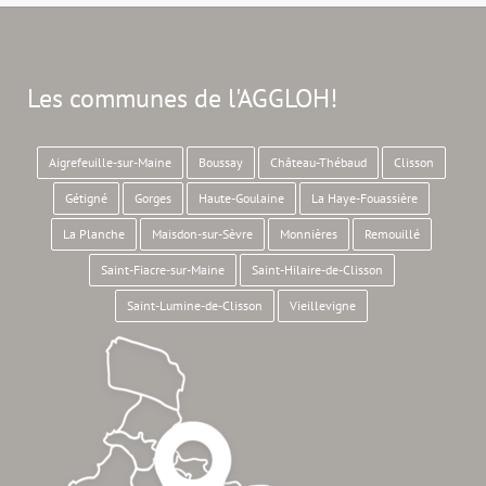
Les communes de l'AGGLOH!
Aigrefeuille-sur-Maine
Boussay
Château-Thébaud
Clisson
Gétigné
Gorges
Haute-Goulaine
La Haye-Fouassière
La Planche
Maisdon-sur-Sèvre
Monnières
Remouillé
Saint-Fiacre-sur-Maine
Saint-Hilaire-de-Clisson
Saint-Lumine-de-Clisson
Vieillevigne