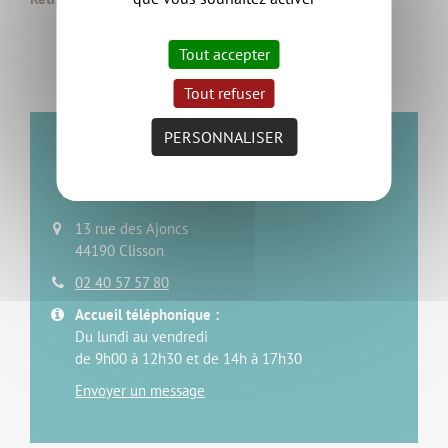
Tout accepter
Tout refuser
PERSONNALISER
Service Prévention et
gestion des déchets
13 rue des Ajoncs
44190 Clisson
02 40 57 57 80
Accueil téléphonique :
Du lundi au vendredi
de 9h00 à 12h30 et de 14h à 17h30
Envoyer un message