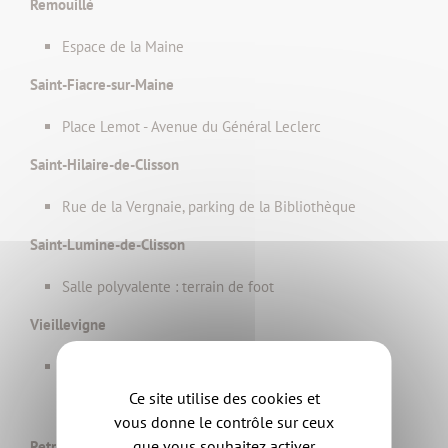
Remouillé
Espace de la Maine
Saint-Fiacre-sur-Maine
Place Lemot - Avenue du Général Leclerc
Saint-Hilaire-de-Clisson
Rue de la Vergnaie, parking de la Bibliothèque
Saint-Lumine-de-Clisson
Salle polyvalente : terrain de foot
Vieillevigne
Salle omnisport
Ce site utilise des cookies et
vous donne le contrôle sur ceux
que vous souhaitez activer
Retrouvez les points éco-tri sur notre
plan interactif
.