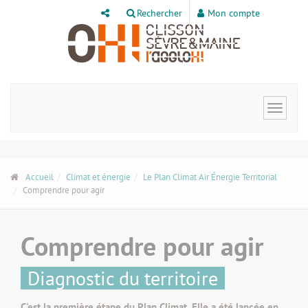
Panneau de gestion des cookies
Rechercher
Mon compte
Toggle
navigat
Accueil
Climat et énergie
Le Plan Climat Air Énergie Territorial
Comprendre pour agir
Comprendre pour agir
Diagnostic du territoire
C'est la première étape du Plan Climat. Elle a été lancée en