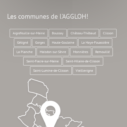
Les communes de l'AGGLOH!
Aigrefeuille-sur-Maine
Boussay
Château-Thébaud
Clisson
Gétigné
Gorges
Haute-Goulaine
La Haye-Fouassière
La Planche
Maisdon-sur-Sèvre
Monnières
Remouillé
Saint-Fiacre-sur-Maine
Saint-Hilaire-de-Clisson
Saint-Lumine-de-Clisson
Vieillevigne