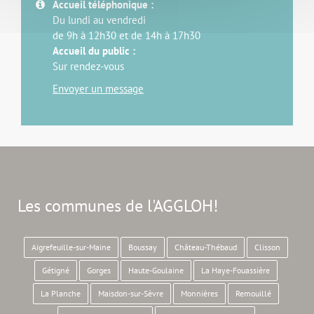
Accueil téléphonique :
Du lundi au vendredi
de 9h à 12h30 et de 14h à 17h30
Accueil du public :
Sur rendez-vous
Envoyer un message
Les communes de l'AGGLOH!
Aigrefeuille-sur-Maine
Boussay
Château-Thébaud
Clisson
Gétigné
Gorges
Haute-Goulaine
La Haye-Fouassière
La Planche
Maisdon-sur-Sèvre
Monnières
Remouillé