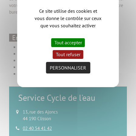
votre choix final entre les différentes propositions de votre
Ce site utilise des cookies et
bureau d’études.
vous donne le contrôle sur ceux
que vous souhaitez activer
En pratique
Tout accepter
Fonctionnement
Choisir son dispositif
Tout refuser
Les différents dispositifs
Entretien de son installation
PERSONNALISER
Tarifs des services
Service Cycle de l'eau
13, rue des Ajoncs
44 190 Clisson
02 40 54 41 42