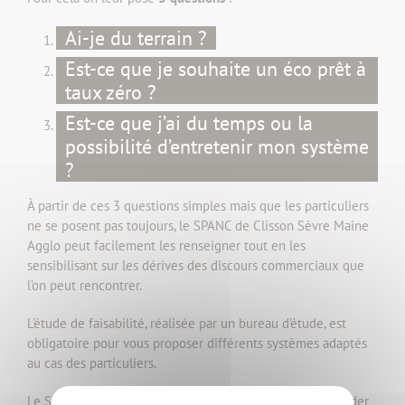
Ai-je du terrain ?
Est-ce que je souhaite un éco prêt à
taux zéro ?
Est-ce que j’ai du temps ou la
possibilité d’entretenir mon système
?
À partir de ces 3 questions simples mais que les particuliers
ne se posent pas toujours, le SPANC de Clisson Sèvre Maine
Agglo peut facilement les renseigner tout en les
sensibilisant sur les dérives des discours commerciaux que
l’on peut rencontrer.
L’étude de faisabilité, réalisée par un bureau d’étude, est
obligatoire pour vous proposer différents systèmes adaptés
au cas des particuliers.
Le SPANC reste à votre disposition pour vous aider à valider