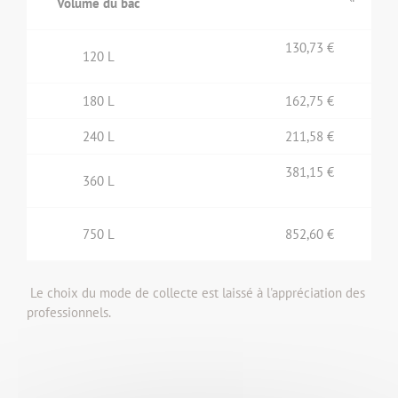
Volume du bac
130,73 €
120 L
180 L
162,75 €
240 L
211,58 €
381,15 €
360 L
750 L
852,60 €
Le choix du mode de collecte est laissé à l'appréciation des
professionnels.