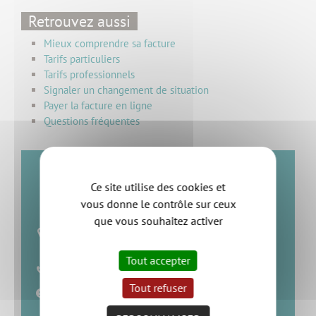
Retrouvez aussi
Mieux comprendre sa facture
Tarifs particuliers
Tarifs professionnels
Signaler un changement de situation
Payer la facture en ligne
Questions fréquentes
Service Prévention et
Ce site utilise des cookies et
gestion des déchets
vous donne le contrôle sur ceux
que vous souhaitez activer
13 rue des Ajoncs
44190 Clisson
Tout accepter
02 40 57 57 80
Tout refuser
Accueil téléphonique :
Du lundi au vendredi