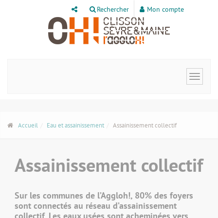
Panneau de gestion des cookies
Rechercher
Mon compte
Toggle
navigat
Accueil
Eau et assainissement
Assainissement collectif
Assainissement collectif
Sur les communes de l’Aggloh!, 80% des foyers
sont connectés au réseau d’assainissement
collectif. Les eaux usées sont acheminées vers