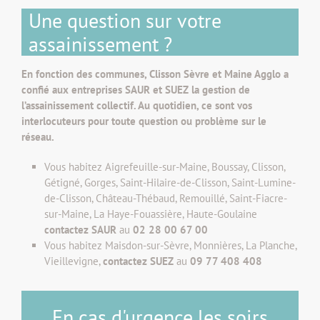
Une question sur votre
assainissement ?
En fonction des communes, Clisson Sèvre et Maine Agglo a
confié aux entreprises SAUR et SUEZ la gestion de
l’assainissement collectif. Au quotidien, ce sont vos
interlocuteurs pour toute question ou problème sur le
réseau.
Vous habitez Aigrefeuille-sur-Maine, Boussay, Clisson,
Gétigné, Gorges, Saint-Hilaire-de-Clisson, Saint-Lumine-
de-Clisson, Château-Thébaud, Remouillé, Saint-Fiacre-
sur-Maine, La Haye-Fouassière, Haute-Goulaine
contactez SAUR
au
02 28 00 67 00
Vous habitez Maisdon-sur-Sèvre, Monnières, La Planche,
Vieillevigne,
contactez SUEZ
au
09 77 408 408
En cas d'urgence les soirs