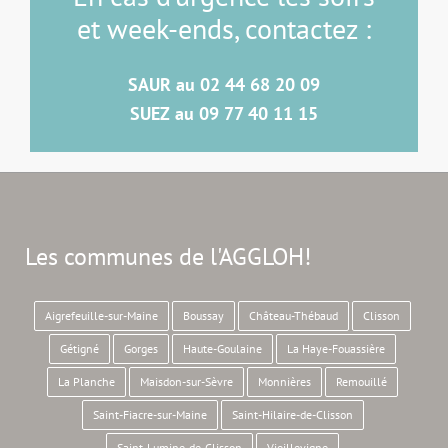
et week-ends, contactez :
SAUR au 02 44 68 20 09
SUEZ au 09 77 40 11 15
Les communes de l'AGGLOH!
Aigrefeuille-sur-Maine
Boussay
Château-Thébaud
Clisson
Gétigné
Gorges
Haute-Goulaine
La Haye-Fouassière
La Planche
Maisdon-sur-Sèvre
Monnières
Remouillé
Saint-Fiacre-sur-Maine
Saint-Hilaire-de-Clisson
Saint-Lumine-de-Clisson
Vieillevigne