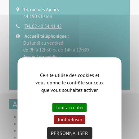
13, rue des Ajoncs
44 190 Clisson
Tél. 02 40 54 41 42
Accueil téléphonique :
Du lundi au vendredi
de 9h à 12h30 et de 14h à 17h30
Accueil du public :
Sur rendez-vous
Envoyer un message
Ce site utilise des cookies et
vous donne le contrôle sur ceux
que vous souhaitez activer
Accès rapides
Tout accepter
Mes démarches en ligne
Tout refuser
Ma facture d'eau
Distribution de l'eau potable
PERSONNALISER
Assainissement collectif