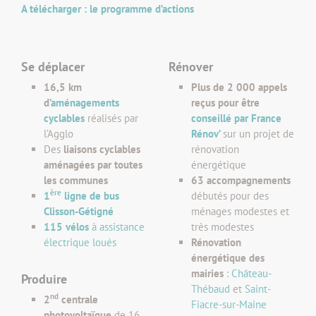
A télécharger : le programme d’actions
Se déplacer
Rénover
16,5 km
Plus de 2 000 appels
d
’aménagements
reçus pour être
cyclables
réalisés par
conseillé par France
l’Agglo
Rénov’
sur un projet de
Des
liaisons cyclables
rénovation
aménagées par toutes
énergétique
les communes
63 accompagnements
ère
1
ligne de bus
débutés pour des
Clisson-Gétigné
ménages modestes et
115 vélos
à assistance
très modestes
électrique loués
Rénovation
énergétique des
mairies
:
Château-
Produire
Thébaud
et
Saint-
nd
2
centrale
Fiacre-sur-Maine
photovoltaïque
de 16