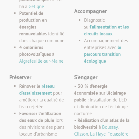
ha à
Gétigné
Accompagner
Potentiel de
production en
Diagnostic
énergies
sur
l’alimentation et les
renouvelable
s identifié
circuits locaux
dans chaque commune
Accompagnement des
4 ombrières
entreprises avec
le
photovoltaïques
à
parcours transition
Aigrefeuille-sur-Maine
écologique
Préserver
S’engager
Rénover le
réseau
•
30 % d’énergie
d’assainissement
pour
économisée sur l’éclairage
améliorer la qualité de
public
: installation de LED
l’eau rejetée
et diminution de l’éclairage
Favoriser l’infiltration
nocturne
des eaux de pluie
lors
•
Réalisation d’un atlas de la
des révisions des plans
biodiversité
à
Boussay
,
locaux d’urbanisme
Clisson
,
La Haye-Fouassière