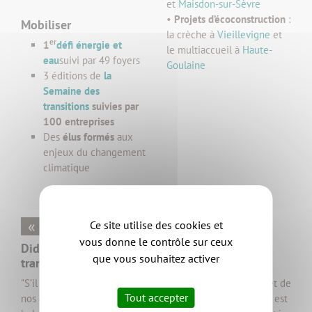
et
Maisdon-sur-Sèvre
•
Projets d’écoconstruction
:
Mobiliser
la crèche à
Vieillevigne
et
er
1
défi énergie et
le multiaccueil à
Haute-
eau
suivi par 49 foyers
Goulaine
3 éditions de
la
Semaine des
transitions
suivies par
100 entreprises
Des
élus formés
aux
enjeux du changement
climatique
« Notre Plan Climat va s'intensifier »
Ce site utilise des cookies et
vous donne le contrôle sur ceux
Didier Meyer, Vice-président au climat et à la
que vous souhaitez activer
transition énergétique
"S’il est pour l’instant difficile de mesurer l’impact concret de
Tout accepter
nos actions, nous pouvons affirmer que notre Plan Climat est