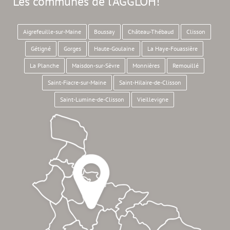
Les communes de l'AGGLOH!
Aigrefeuille-sur-Maine
Boussay
Château-Thébaud
Clisson
Gétigné
Gorges
Haute-Goulaine
La Haye-Fouassière
La Planche
Maisdon-sur-Sèvre
Monnières
Remouillé
Saint-Fiacre-sur-Maine
Saint-Hilaire-de-Clisson
Saint-Lumine-de-Clisson
Vieillevigne