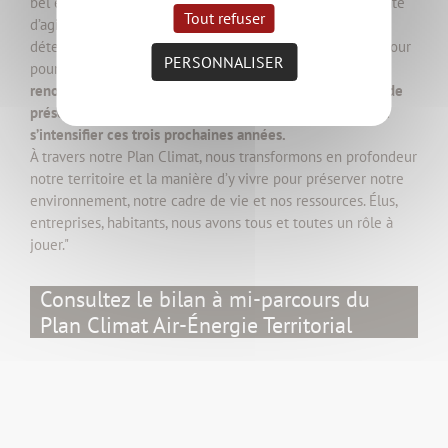
bel et bien en marche. La prise de conscience et la volonté
Tout refuser
d’agir sont réelles. C’est sur cette énergie et cette
détermination partagées que nous allons nous appuyer pour
PERSONNALISER
poursuivre le travail.
En matière de mobilités, d’énergies
renouvelables, d’alimentation, de rénovation énergique, de
préservation de notre ressource en eau, nos actions vont
s’intensifier ces trois prochaines années.
À travers notre Plan Climat, nous transformons en profondeur
notre territoire et la manière d’y vivre pour préserver notre
environnement, notre cadre de vie et nos ressources. Élus,
entreprises, habitants, nous avons tous et toutes un rôle à
jouer."
Consultez le bilan à mi-parcours du
Plan Climat Air-Énergie Territorial