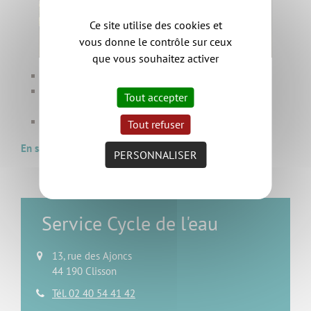
Ce site utilise des cookies et
vous donne le contrôle sur ceux
que vous souhaitez activer
Coopération
Entretien et restauration des cours d’eau, marais et
Tout accepter
zones humides
Contacts
Tout refuser
En savoir plus...
PERSONNALISER
Service Cycle de l'eau
13, rue des Ajoncs
44 190 Clisson
Tél. 02 40 54 41 42