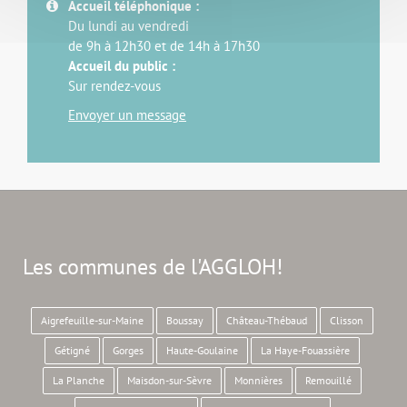
Accueil téléphonique :
Du lundi au vendredi
de 9h à 12h30 et de 14h à 17h30
Accueil du public :
Sur rendez-vous
Envoyer un message
Les communes de l'AGGLOH!
Aigrefeuille-sur-Maine
Boussay
Château-Thébaud
Clisson
Gétigné
Gorges
Haute-Goulaine
La Haye-Fouassière
La Planche
Maisdon-sur-Sèvre
Monnières
Remouillé