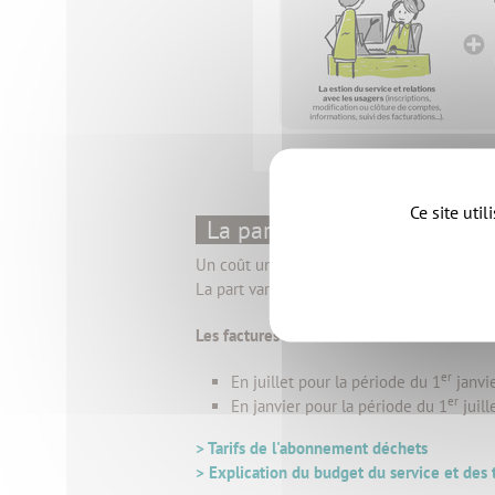
Ce site uti
La part variable :
Un coût unitaire est appliqué à chaque le
La part variable évolue en fonction du nom
Les factures déchets sont émises deux fois
er
En juillet pour la période du 1
janvie
er
En janvier pour la période du 1
juil
> Tarifs de l'abonnement déchets
> Explication du budget du service et des t