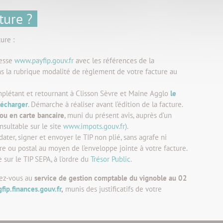
ture ?
ure :
dresse
www.payfip.gouv.fr
avec les références de la
ans la rubrique modalité de règlement de votre facture au
mplétant et retournant à Clisson Sèvre et Maine Agglo
le
lécharger
. Démarche à réaliser avant l’édition de la facture.
ou en carte bancaire
, muni du présent avis, auprès d’un
nsultable sur le site
www.impots.gouv.fr)
.
dater, signer et envoyer le TIP non plié, sans agrafe ni
re ou postal au moyen de l’enveloppe jointe à votre facture.
 sur le TIP SEPA, à l'ordre du
Trésor Public.
sez-vous au
service de gestion comptable du vignoble au 02
ip.finances.gouv.fr
,
munis des justificatifs de votre