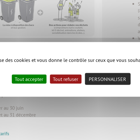
S
l
s
d
a
V
l
f
lise des cookies et vous donne le contrôle sur ceux que vous souha
n
s
vée de bac d'ordures ménagères (ou ouverture de colonne).
Tout accepter
Tout refuser
PERSONNALISER
e
bre fois où votre bac est collecté.
 par an :
r au 30 juin
let au 31 décembre
arifs