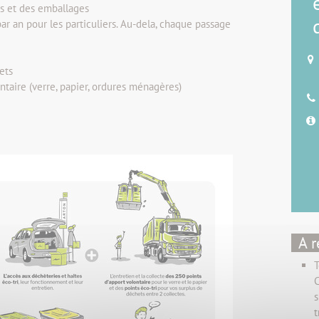
s et des emballages
r an pour les particuliers. Au-dela, chaque passage
ets
ntaire (verre, papier, ordures ménagères)
A r
T
C
s
t