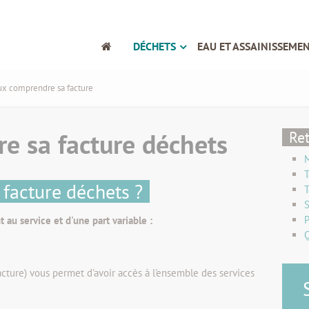
DÉCHETS
EAU ET ASSAINISSEME
x comprendre sa facture
e sa facture déchets
Ret
M
T
facture déchets ?
T
S
P
au service et d'une part variable :
Q
acture) vous permet d'avoir accès à l'ensemble des services