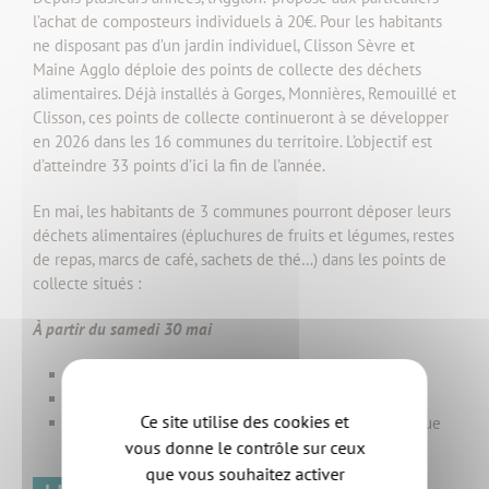
l’achat de composteurs individuels à 20€. Pour les habitants
ne disposant pas d’un jardin individuel, Clisson Sèvre et
Maine Agglo déploie des points de collecte des déchets
alimentaires. Déjà installés à Gorges, Monnières, Remouillé et
Clisson, ces points de collecte continueront à se développer
en 2026 dans les 16 communes du territoire. L’objectif est
d’atteindre 33 points d’ici la fin de l’année.
En mai, les habitants de 3 communes pourront déposer leurs
déchets alimentaires (épluchures de fruits et légumes, restes
de repas, marcs de café, sachets de thé…) dans les points de
collecte situés :
À partir du samedi 30 mai
Boussay :
1 rue des Sausaies
Clisson (La Dourie) :
1 rue du Vivier
Ce site utilise des cookies et
Haute-Goulaine :
23 rue des Jardins de Golène ; 1 rue
vous donne le contrôle sur ceux
Victor Hugo (près de la mairie).
que vous souhaitez activer