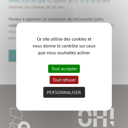
Prenez RDV en ligne
ou Appeler au
02 28 00 88 88
pour
réserver un créneau de 45 min.
Pensez à apporter un maximum de documents (plan,
cadastre, Plan Local d’Urbanisme, photos, croquis, etc.)
, les
recommandations de l’architecte n’en seront que plus
précises.
Ce site utilise des cookies et
vous donne le contrôle sur ceux
que vous souhaitez activer
RETOUR
Tout accepter
Tout refuser
PERSONNALISER