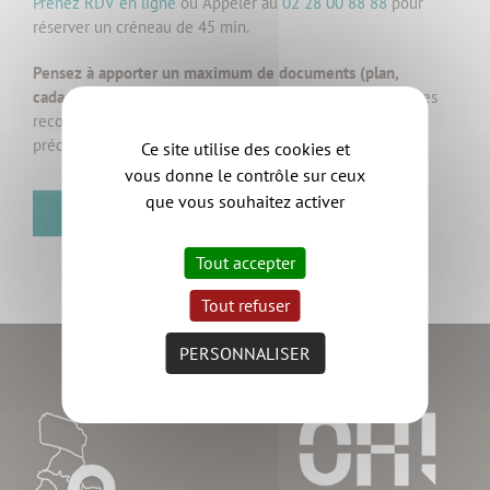
Prenez RDV en ligne
ou Appeler au
02 28 00 88 88
pour
réserver un créneau de 45 min.
Pensez à apporter un maximum de documents (plan,
cadastre, Plan Local d’Urbanisme, photos, croquis, etc.)
, les
recommandations de l’architecte n’en seront que plus
précises.
Ce site utilise des cookies et
vous donne le contrôle sur ceux
que vous souhaitez activer
RETOUR
Tout accepter
Tout refuser
PERSONNALISER