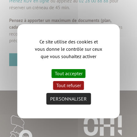
Prenez RDV en ligne
ou appelez au
02 28 00 88 88
pour
réserver un créneau de 45 min.
Pensez à apporter un maximum de documents (plan,
cadastre, Plan Local d’Urbanisme, photos, croquis, etc.)
, les
recommandations de l’architecte n’en seront que plus
précises.
Ce site utilise des cookies et
vous donne le contrôle sur ceux
que vous souhaitez activer
RETOUR
Tout accepter
Tout refuser
PERSONNALISER