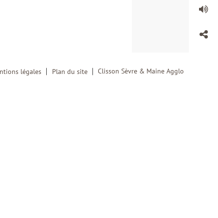
Clisson Sèvre & Maine Agglo
ntions légales
Plan du site
 l'ADEME
. Il vous aide à favoriser la