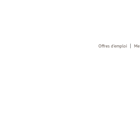
Offres d'emploi
Me
bjet ou déchet, demandez à
Que faire de mes objets et déchets de
réparation, le réemploi et à mieux trier près de chez vous.