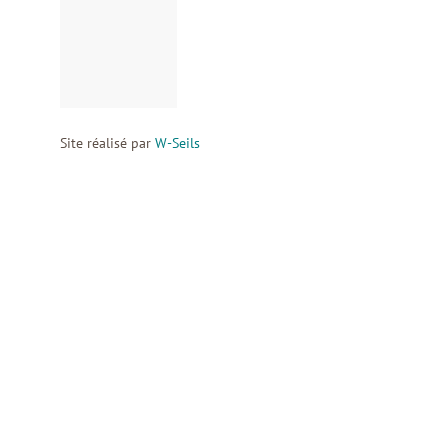
Site réalisé par
W-Seils
Avant de vous débarrasser d'un o