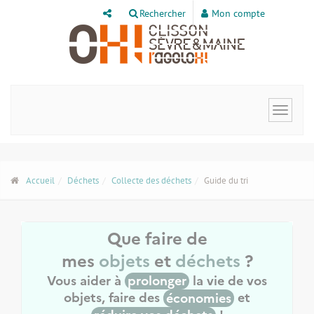
Panneau de gestion des cookies
Rechercher
Mon compte
Toggle
navigat
Accueil
Déchets
Collecte des déchets
Guide du tri