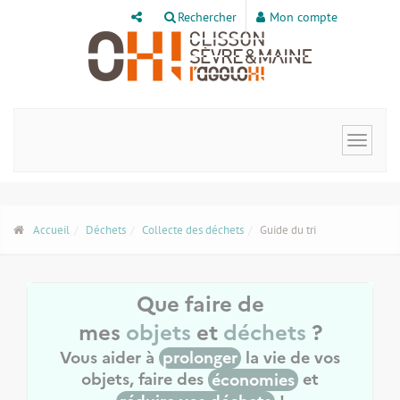
Panneau de gestion des cookies
Rechercher
Mon compte
Toggle
navigat
Accueil
Déchets
Collecte des déchets
Guide du tri