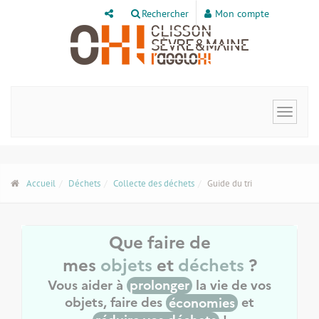
Panneau de gestion des cookies
Rechercher
Mon compte
Toggle
navigat
Accueil
Déchets
Collecte des déchets
Guide du tri